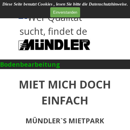
Direkt zum Seiteninhalt
Diese Seite benutzt Cookies , lesen Sie bitte die Datenschutzhinweise.
Social Media
Einverstanden
Wer Qualitat
sucht, findet de
Menü überspringen
Bodenbearbeitung
MIET MICH DOCH
EINFACH
MÜNDLER`S MIETPARK