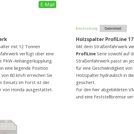
E-Mail
Beschreibung
Datenblatt
erk
Holzspalter ProfiLine 1
alter mit 12 Tonnen
Mit dem Straßenfahrwerk wir
nfahrwerk verfügt über eine
ProfiLine
Serie sowohl auf d
che PKW-Anhängerkupplung.
Straßenfahrwerk passt an je
in eine liegende Position
für eine Geschwindigkeit von
 von 80 km/h erreichen Sie
Holzspalter hydraulisch in 
 Einsatz im Forst ist der
gesichert.
r von Honda ausgestattet.
Für den hier abgebildeten VM
und eine Feststellbremse ver
sschaltung
Serienmäßige Ausstattun
Einfache und leichtgän
Verstellbare Haltekrall
2 Spaltgeschwindigkeit