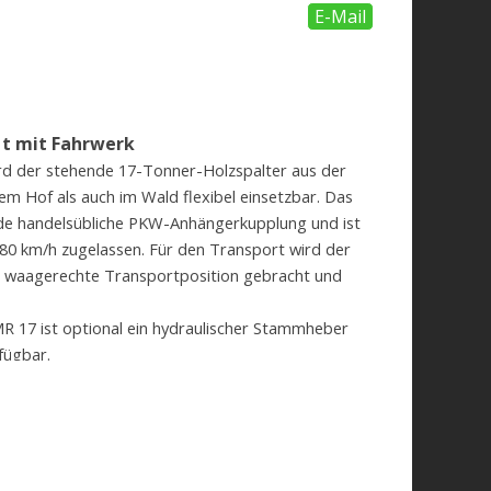
E-Mail
7 t mit Fahrwerk
d der stehende 17-Tonner-Holzspalter aus der
em Hof als auch im Wald flexibel einsetzbar. Das
de handelsübliche PKW-Anhängerkupplung und ist
 80 km/h zugelassen. Für den Transport wird der
die waagerechte Transportposition gebracht und
R 17 ist optional ein hydraulischer Stammheber
fügbar.
g:
gige 2-Hand-Sicherheitsschaltung
e
en