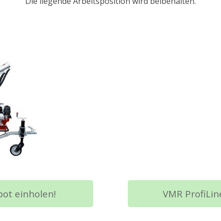
Die liegende Arbeitsposition wird beibehalten.
bot einholen!
VMR ProfiLine