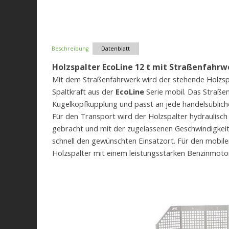
Beschreibung
Datenblatt
Holzspalter EcoLine 12 t mit Straßenfahrw
Mit dem Straßenfahrwerk wird der stehende Holzsp
Spaltkraft aus der
EcoLine
Serie mobil. Das Straße
Kugelkopfkupplung und passt an jede handelsübli
Für den Transport wird der Holzspalter hydraulisch 
gebracht und mit der zugelassenen Geschwindigkeit
schnell den gewünschten Einsatzort. Für den mobilen
Holzspalter mit einem leistungsstarken Benzinmoto
Serienmäßige Ausstattung:
Einfache und leichtgängige 2-Hand-Sicherheit
Kolbenschnellrücklauf
Mechanischer Stammheber
Vollstahl-Bodenplatte