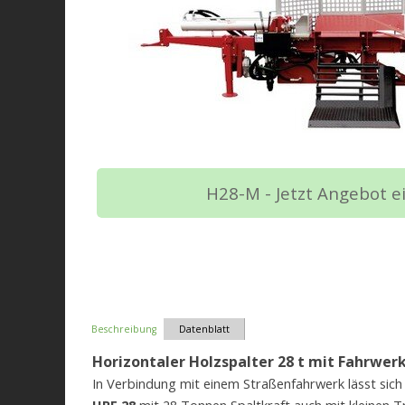
Messingführung
Halterung für Sappie
Kugelkopfkupplung K 50
Beleuchtung
Straßenfahrwerk (max. 80 km/h)
Benzin- oder E-Motor
EG-Übereinstimmungsbescheinigung (Zulassu
Wir beraten Sie gerne. Kommen Sie vorbei oder
H28-M - Jetzt Angebot e
Ru
Beschreibung
Datenblatt
Horizontaler Holzspalter 28 t mit Fahrwer
In Verbindung mit einem Straßenfahrwerk lässt sich