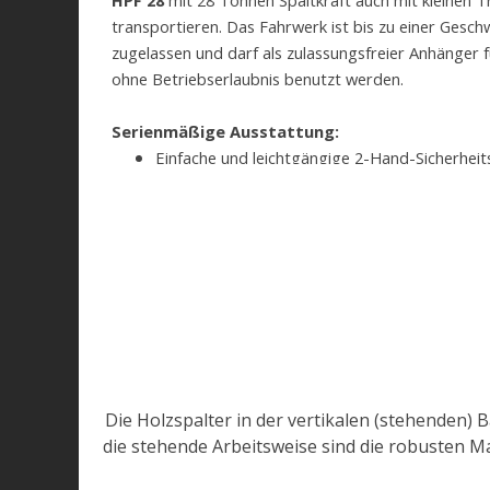
HPF 28
mit 28 Tonnen Spaltkraft auch mit kleinen T
transportieren. Das Fahrwerk ist bis zu einer Gesch
zugelassen und darf als zulassungsfreier Anhänger 
ohne Betriebserlaubnis benutzt werden.
Serienmäßige Ausstattung:
Einfache und leichtgängige 2-Hand-Sicherheit
Spaltkeil hydraulisch verstellbar
Ablagetisch mit Stützfuß
Dreipunktanbau Kat. II
Hydraulische Ladevorrichtung
Spaltkreuz 4 Teile
Messingführung mit Schmierung
Kolbenschnellrücklauf
Auto-Speed
Ergonomische Bedienhöhe
Die Holzspalter in der vertikalen (stehenden) 
Robust und langlebig
die stehende Arbeitsweise sind die robusten Ma
Wir beraten Sie gerne. Kommen Sie vorbei oder
Ru