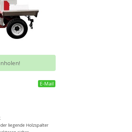
Kolbenschnellrücklauf
Zylenderhub 105 cm, w
Mechanischer Stammh
Vollstahl-Bodenplatte
Messingführung mit S
Halterung für Sappie
ngspapiere)
Kugelkopfkupplung K 5
Beleuchtung
inholen!
fen
Sie uns an.
Straßenfahrwerk (max.
Benzin- oder E-Motor
EG-Übereinstimmungsb
E-Mail
Wir beraten Sie gerne. Komm
k
 der liegende Holzspalter